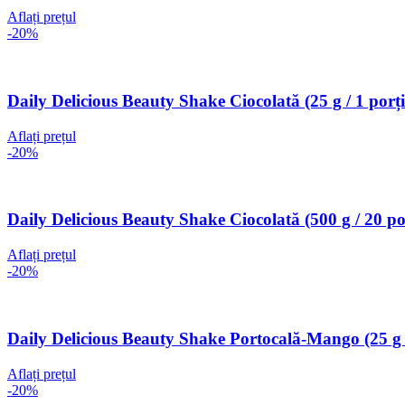
Aflați prețul
-20%
Daily Delicious Beauty Shake Ciocolată (25 g / 1 porți
Aflați prețul
-20%
Daily Delicious Beauty Shake Ciocolată (500 g / 20 por
Aflați prețul
-20%
Daily Delicious Beauty Shake Portocală-Mango (25 g /
Aflați prețul
-20%