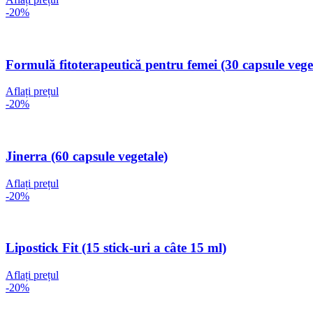
-20%
Formulă fitoterapeutică pentru femei (30 capsule vege
Aflați prețul
-20%
Jinerra (60 capsule vegetale)
Aflați prețul
-20%
Lipostick Fit (15 stick-uri a câte 15 ml)
Aflați prețul
-20%