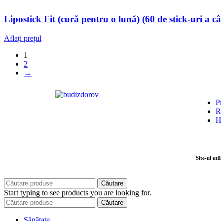
Lipostick Fit (cură pentru o lună) (60 de stick-uri a c
Aflați prețul
1
2
→
P
R
H
Site-ul uti
Căutare
Start typing to see products you are looking for.
Căutare
Sănătate