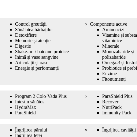
Control greutății
Componente active
Sănătatea bărbaților
Aminoacizi
Detoxifiere
Vitamine și substa
Memorie și atenție
vitaminice
Digestie
Minerale
Shake-uri / batoane proteice
Monozaharide și
Inimă și vase sangvine
polizaharide
Articulații și oase
Omega-3 și fosfol
Energie și performanță
Probiotice și prebi
Enzime
Fitonutrienți
Program 2 Colo-Vada Plus
ParaShield Plus
Intestin sănătos
Recover
HydrаMax
NutriPack
ParaShield
Immunity Pack
Îngrijirea părului
Îngrijirea cavități
Îngrijirea feței