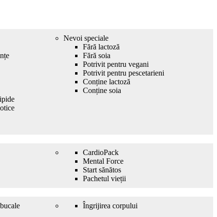
Nevoi speciale
Fără lactoză
nțe
Fără soia
Potrivit pentru vegani
Potrivit pentru pescetarieni
Conține lactoză
Conține soia
ipide
otice
CardioPack
Mental Force
Start sănătos
Pachetul vieții
i bucale
Îngrijirea corpului