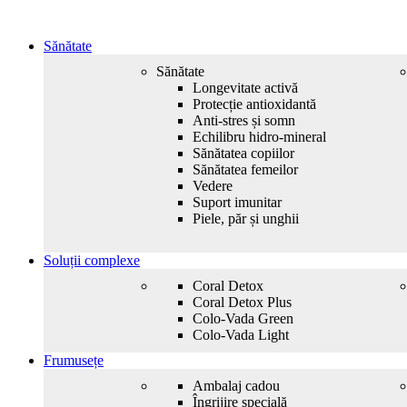
Sănătate
Sănătate
Longevitate activă
Protecție antioxidantă
Anti-stres și somn
Echilibru hidro-mineral
Sănătatea copiilor
Sănătatea femeilor
Vedere
Suport imunitar
Piele, păr și unghii
Soluții complexe
Coral Detox
Coral Detox Plus
Colo-Vada Green
Colo-Vada Light
Frumusețe
Ambalaj cadou
Îngrijire specială