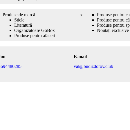
Produse de marcă
Produse pentru ca
Sticle
Produse pentru căl
Literatură
Produse pentru sp
Organizatoare GoBox
Noutăți exclusive
Produse pentru afaceri
fon
E-mail
3694480285
val@budizdorov.club