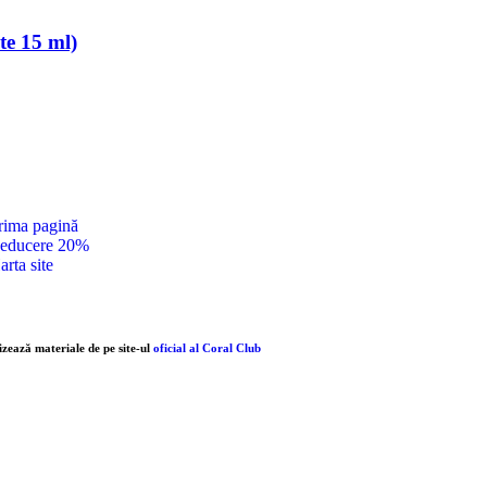
âte 15 ml)
rima pagină
educere 20%
arta site
lizează materiale de pe site-ul
oficial al Coral Club