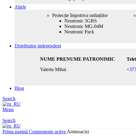
Altele
Protecție împotriva radiațiilor
Neutronic 5GRS
Neutronic MG-04M
Neutronic Pack
Distribuitor independent
NUME PRENUME PATRONIMIC
Tele
Valeriu Mihai
+37
Blog
Search
Menu
Search
Prima pagină
Componente active
Aminoacizi