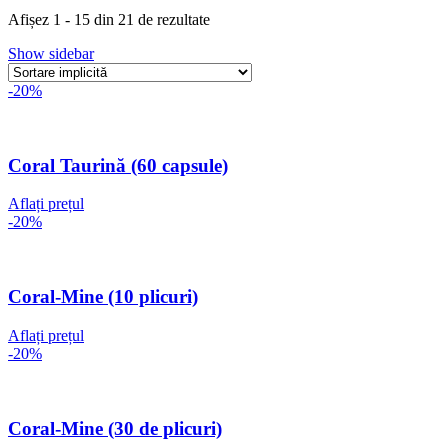
Afișez 1 - 15 din 21 de rezultate
Show sidebar
-20%
Coral Taurină (60 capsule)
Aflați prețul
-20%
Coral-Mine (10 plicuri)
Aflați prețul
-20%
Coral-Mine (30 de plicuri)