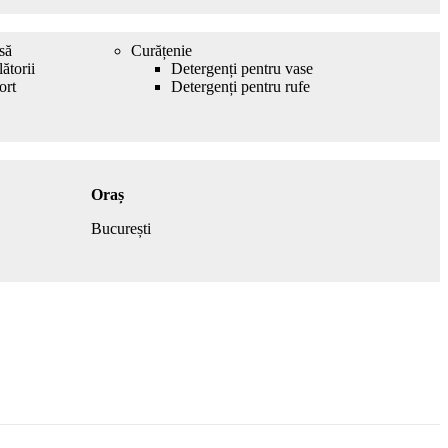
să
Curățenie
ătorii
Detergenți pentru vase
ort
Detergenți pentru rufe
Oraș
București