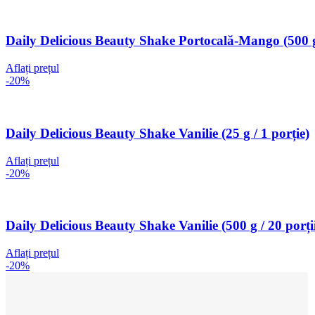
Daily Delicious Beauty Shake Portocală-Mango (500 g 
Aflați prețul
-20%
Daily Delicious Beauty Shake Vanilie (25 g / 1 porție)
Aflați prețul
-20%
Daily Delicious Beauty Shake Vanilie (500 g / 20 porți
Aflați prețul
-20%