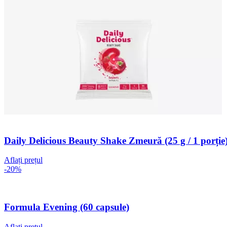
Daily Delicious Beauty Shake Zmeură (25 g / 1 porție
Aflați prețul
-20%
Formula Evening (60 capsule)
Aflați prețul