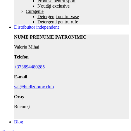
Produse pentru sport
Noutăți exclusive
Curățenie
Detergenți pentru vase
Detergenți pentru rufe
Distribuitor independent
NUME PRENUME PATRONIMIC
Valeriu Mihai
Telefon
+373694480285
E-mail
val@budizdorov.club
Oraș
București
Blog