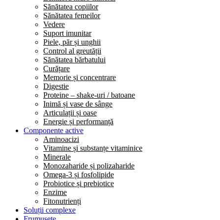
Sănătatea copiilor
Sănătatea femeilor
Vedere
Suport imunitar
Piele, păr și unghii
Control al greutății
Sănătatea bărbatului
Curățare
Memorie și concentrare
Digestie
Proteine – shake-uri / batoane
Inimă și vase de sânge
Articulații și oase
Energie și performanță
Componente active
Aminoacizi
Vitamine și substanțe vitaminice
Minerale
Monozaharide și polizaharide
Omega-3 și fosfolipide
Probiotice și prebiotice
Enzime
Fitonutrienți
Soluții complexe
Frumusețe