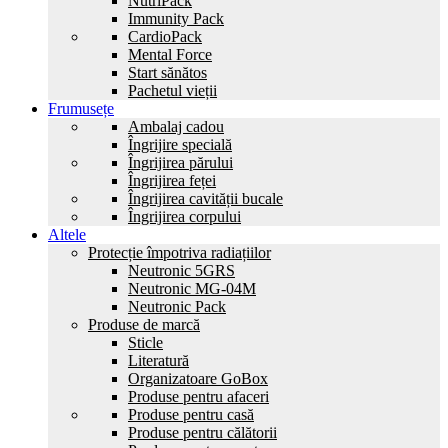
NutriPack
Immunity Pack
CardioPack
Mental Force
Start sănătos
Pachetul vieții
Frumusețe
Ambalaj cadou
Îngrijire specială
Îngrijirea părului
Îngrijirea feței
Îngrijirea cavității bucale
Îngrijirea corpului
Altele
Protecție împotriva radiațiilor
Neutronic 5GRS
Neutronic MG-04M
Neutronic Pack
Produse de marcă
Sticle
Literatură
Organizatoare GoBox
Produse pentru afaceri
Produse pentru casă
Produse pentru călătorii