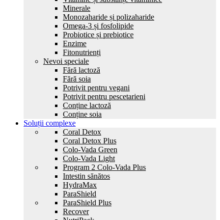
Minerale
Monozaharide și polizaharide
Omega-3 și fosfolipide
Probiotice și prebiotice
Enzime
Fitonutrienți
Nevoi speciale
Fără lactoză
Fără soia
Potrivit pentru vegani
Potrivit pentru pescetarieni
Conține lactoză
Conține soia
Soluții complexe
Coral Detox
Coral Detox Plus
Colo-Vada Green
Colo-Vada Light
Program 2 Colo-Vada Plus
Intestin sănătos
HydrаMax
ParaShield
ParaShield Plus
Recover