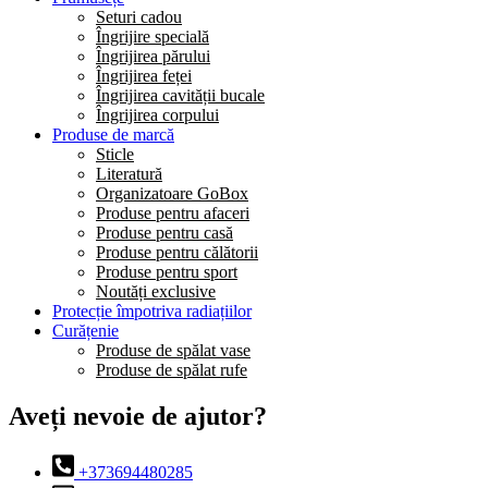
Seturi cadou
Îngrijire specială
Îngrijirea părului
Îngrijirea feței
Îngrijirea cavității bucale
Îngrijirea corpului
Produse de marcă
Sticle
Literatură
Organizatoare GoBox
Produse pentru afaceri
Produse pentru casă
Produse pentru călătorii
Produse pentru sport
Noutăți exclusive
Protecție împotriva radiațiilor
Curățenie
Produse de spălat vase
Produse de spălat rufe
Aveți nevoie de ajutor?
+373694480285