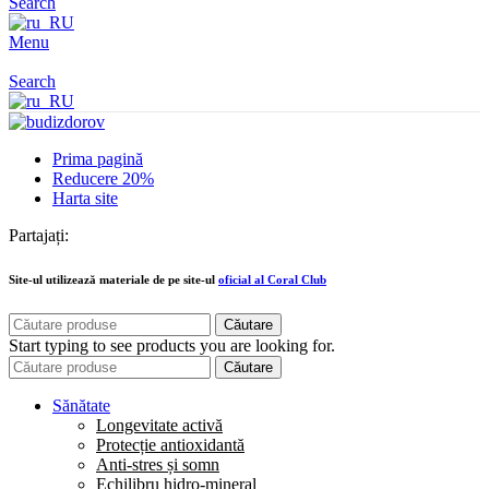
Search
Menu
Search
Prima pagină
Reducere 20%
Harta site
Partajați:
Site-ul utilizează materiale de pe site-ul
oficial al Coral Club
Căutare
Start typing to see products you are looking for.
Căutare
Sănătate
Longevitate activă
Protecție antioxidantă
Anti-stres și somn
Echilibru hidro-mineral