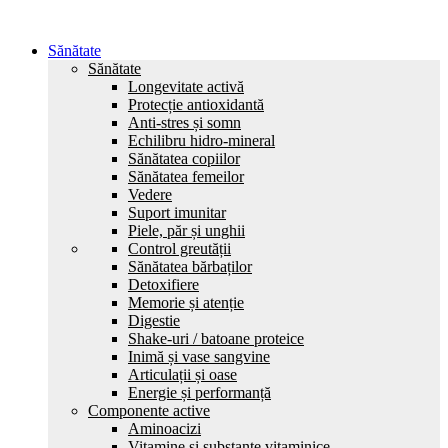
Sănătate
Sănătate
Longevitate activă
Protecție antioxidantă
Anti-stres și somn
Echilibru hidro-mineral
Sănătatea copiilor
Sănătatea femeilor
Vedere
Suport imunitar
Piele, păr și unghii
Control greutății
Sănătatea bărbaților
Detoxifiere
Memorie și atenție
Digestie
Shake-uri / batoane proteice
Inimă și vase sangvine
Articulații și oase
Energie și performanță
Componente active
Aminoacizi
Vitamine și substanțe vitaminice