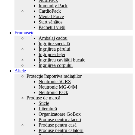
NutriPack
Immunity Pack
CardioPack
Mental Force
Start sănătos
Pachetul vieții
Frumusețe
Ambalaj cadou
Îngrijire specială
Îngrijirea părului
Îngrijirea feței
Îngrijirea cavității bucale
Îngrijirea corpului
Altele
Protecție împotriva radiațiilor
Neutronic 5GRS
Neutronic MG-04M
Neutronic Pack
Produse de marcă
Sticle
Literatură
Organizatoare GoBox
Produse pentru afaceri
Produse pentru casă
Produse pentru călătorii