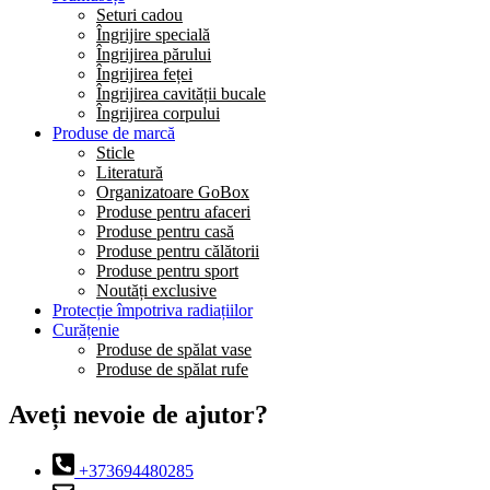
Seturi cadou
Îngrijire specială
Îngrijirea părului
Îngrijirea feței
Îngrijirea cavității bucale
Îngrijirea corpului
Produse de marcă
Sticle
Literatură
Organizatoare GoBox
Produse pentru afaceri
Produse pentru casă
Produse pentru călătorii
Produse pentru sport
Noutăți exclusive
Protecție împotriva radiațiilor
Curățenie
Produse de spălat vase
Produse de spălat rufe
Aveți nevoie de ajutor?
+373694480285