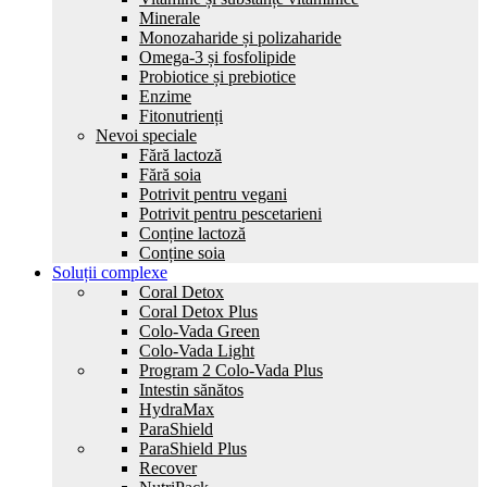
Minerale
Monozaharide și polizaharide
Omega-3 și fosfolipide
Probiotice și prebiotice
Enzime
Fitonutrienți
Nevoi speciale
Fără lactoză
Fără soia
Potrivit pentru vegani
Potrivit pentru pescetarieni
Conține lactoză
Conține soia
Soluții complexe
Coral Detox
Coral Detox Plus
Colo-Vada Green
Colo-Vada Light
Program 2 Colo-Vada Plus
Intestin sănătos
HydrаMax
ParaShield
ParaShield Plus
Recover