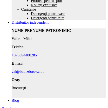
Produse pentru sport
Noutăți exclusive
Curățenie
Detergenți pentru vase
Detergenți pentru rufe
Distribuitor independent
NUME PRENUME PATRONIMIC
Valeriu Mihai
Telefon
+373694480285
E-mail
val@budizdorov.club
Oraș
București
Blog