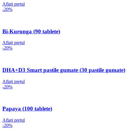
Aflați prețul
-20%
Bi-Kurunga (90 tablete)
Aflați prețul
-20%
DHA+D3 Smart pastile gumate (30 pastile gumate)
Aflați prețul
-20%
Papaya (100 tablete)
Aflați prețul
-20%