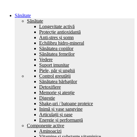
Sănătate
Sănătate
Longevitate activă
Protecție antioxidantă
Anti-stres și somn
Echilibru hidro-mineral
Sănătatea copiilor
Sănătatea femeilor
Vedere
Suport imunitar
Piele, păr și unghii
Control greutății
Sănătatea bărbaților
Detoxifiere
Memorie și atenție
Digestie
Shake-uri / batoane proteice
Inimă și vase sangvine
Articulații și oase
Energie și performanță
Componente active
Aminoacizi
Vitamine și substanțe vitaminice