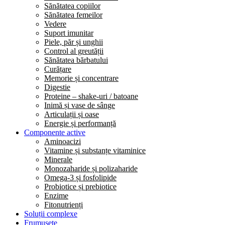
Sănătatea copiilor
Sănătatea femeilor
Vedere
Suport imunitar
Piele, păr și unghii
Control al greutății
Sănătatea bărbatului
Curățare
Memorie și concentrare
Digestie
Proteine – shake-uri / batoane
Inimă și vase de sânge
Articulații și oase
Energie și performanță
Componente active
Aminoacizi
Vitamine și substanțe vitaminice
Minerale
Monozaharide și polizaharide
Omega-3 și fosfolipide
Probiotice și prebiotice
Enzime
Fitonutrienți
Soluții complexe
Frumusețe