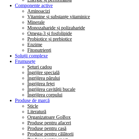
Componente active
Aminoacizi
Vitamine și substanțe vitaminice
Minerale
Monozaharide și polizaharide
Omega-3 și fosfolipide
Probiotice și prebiotice
Enzime
Fitonutrienți
Soluții complexe
Frumusețe
Seturi cadou
Îngrijire specială
Îngrijirea părului
Îngrijirea feței
Îngrijirea cavității bucale
Îngrijirea corpului
Produse de marcă
Sticle
Literatură
Organizatoare GoBox
Produse pentru afaceri
Produse pentru casă
Produse pentru călătorii