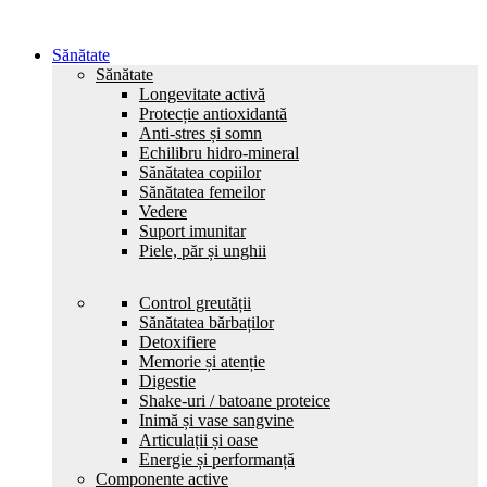
Sănătate
Sănătate
Longevitate activă
Protecție antioxidantă
Anti-stres și somn
Echilibru hidro-mineral
Sănătatea copiilor
Sănătatea femeilor
Vedere
Suport imunitar
Piele, păr și unghii
Control greutății
Sănătatea bărbaților
Detoxifiere
Memorie și atenție
Digestie
Shake-uri / batoane proteice
Inimă și vase sangvine
Articulații și oase
Energie și performanță
Componente active