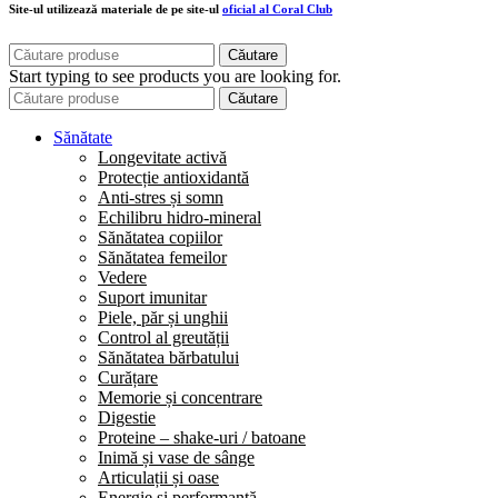
Site-ul utilizează materiale de pe site-ul
oficial al Coral Club
Căutare
Start typing to see products you are looking for.
Căutare
Sănătate
Longevitate activă
Protecție antioxidantă
Anti-stres și somn
Echilibru hidro-mineral
Sănătatea copiilor
Sănătatea femeilor
Vedere
Suport imunitar
Piele, păr și unghii
Control al greutății
Sănătatea bărbatului
Curățare
Memorie și concentrare
Digestie
Proteine – shake-uri / batoane
Inimă și vase de sânge
Articulații și oase
Energie și performanță