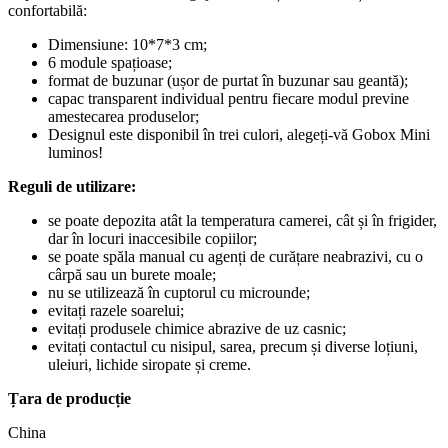
confortabilă:
Dimensiune: 10*7*3 cm;
6 module spațioase;
format de buzunar (ușor de purtat în buzunar sau geantă);
capac transparent individual pentru fiecare modul previne
amestecarea produselor;
Designul este disponibil în trei culori, alegeți-vă Gobox Mini
luminos!
Reguli de utilizare:
se poate depozita atât la temperatura camerei, cât și în frigider,
dar în locuri inaccesibile copiilor;
se poate spăla manual cu agenți de curățare neabrazivi, cu o
cârpă sau un burete moale;
nu se utilizează în cuptorul cu microunde;
evitați razele soarelui;
evitați produsele chimice abrazive de uz casnic;
evitați contactul cu nisipul, sarea, precum și diverse loțiuni,
uleiuri, lichide siropate și creme.
Țara de producție
China