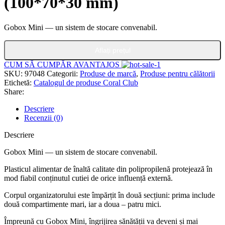
(100*70*30 mm)
Gobox Mini — un sistem de stocare convenabil.
Aflați prețul
CUM SĂ CUMPĂR AVANTAJOS
SKU:
97048
Categorii:
Produse de marcă
,
Produse pentru călătorii
Etichetă:
Catalogul de produse Coral Club
Share:
Descriere
Recenzii (0)
Descriere
Gobox Mini — un sistem de stocare convenabil.
Plasticul alimentar de înaltă calitate din polipropilenă protejează în
mod fiabil conținutul cutiei de orice influență externă.
Corpul organizatorului este împărțit în două secțiuni: prima include
două compartimente mari, iar a doua – patru mici.
Împreună cu Gobox Mini, îngrijirea sănătății va deveni și mai