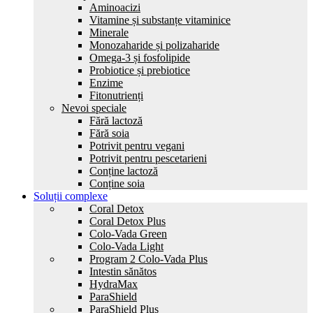
Aminoacizi
Vitamine și substanțe vitaminice
Minerale
Monozaharide și polizaharide
Omega-3 și fosfolipide
Probiotice și prebiotice
Enzime
Fitonutrienți
Nevoi speciale
Fără lactoză
Fără soia
Potrivit pentru vegani
Potrivit pentru pescetarieni
Conține lactoză
Conține soia
Soluții complexe
Coral Detox
Coral Detox Plus
Colo-Vada Green
Colo-Vada Light
Program 2 Colo-Vada Plus
Intestin sănătos
HydrаMax
ParaShield
ParaShield Plus