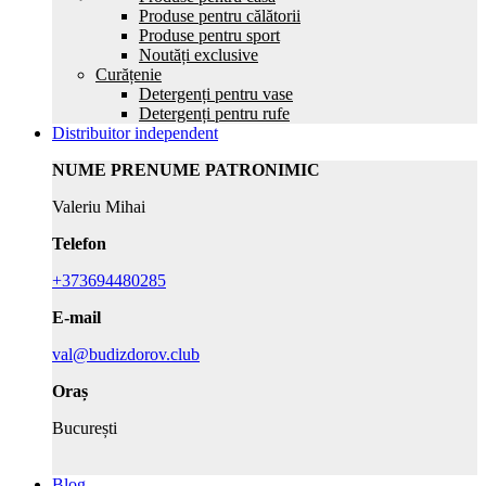
Produse pentru călătorii
Produse pentru sport
Noutăți exclusive
Curățenie
Detergenți pentru vase
Detergenți pentru rufe
Distribuitor independent
NUME PRENUME PATRONIMIC
Valeriu Mihai
Telefon
+373694480285
E-mail
val@budizdorov.club
Oraș
București
Blog