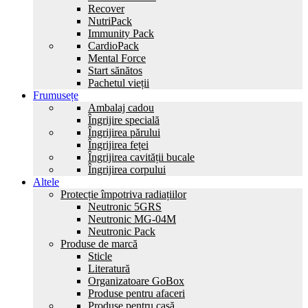
Recover
NutriPack
Immunity Pack
CardioPack
Mental Force
Start sănătos
Pachetul vieții
Frumusețe
Ambalaj cadou
Îngrijire specială
Îngrijirea părului
Îngrijirea feței
Îngrijirea cavității bucale
Îngrijirea corpului
Altele
Protecție împotriva radiațiilor
Neutronic 5GRS
Neutronic MG-04M
Neutronic Pack
Produse de marcă
Sticle
Literatură
Organizatoare GoBox
Produse pentru afaceri
Produse pentru casă