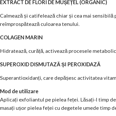
EXTRACT DE FLORI DE MUȘEȚEL (ORGANIC)
Calmează și catifelează chiar și cea mai sensibilă
reîmprospătează culoarea tenului.
COLAGEN MARIN
Hidratează, curăță, activează procesele metabolice
SUPEROXID DISMUTAZĂ ȘI PEROXIDAZĂ
Superantioxidanți, care depășesc activitatea vitamin
Mod de utilizare
Aplicați exfoliantul pe pielea feței. Lăsați-l timp
masați ușor pielea feței cu degetele umede timp de 1