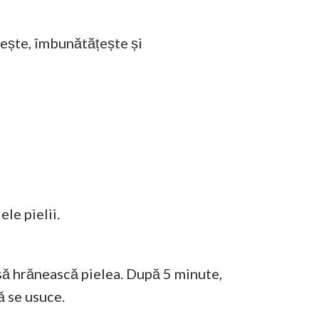
bește, îmbunătățește și
le pielii.
 să hrănească pielea. După 5 minute,
ă se usuce.