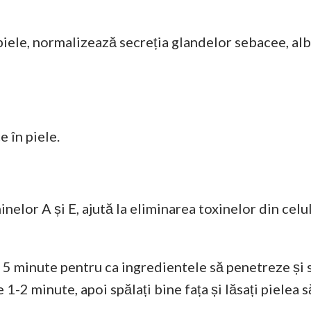
 piele, normalizează secreția glandelor sebacee, al
 în piele.
elor A și E, ajută la eliminarea toxinelor din celule
 de 5 minute pentru ca ingredientele să penetreze și
-2 minute, apoi spălați bine fața și lăsați pielea s