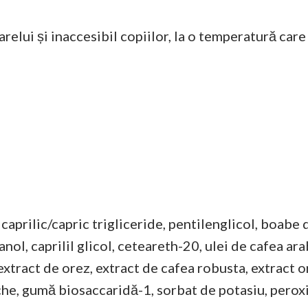
oarelui și inaccesibil copiilor, la o temperatură ca
 caprilic/capric trigliceride, pentilenglicol, boabe
ol, caprilil glicol, ceteareth-20, ulei de cafea ara
 extract de orez, extract de cafea robusta, extract o
che, gumă biosaccaridă-1, sorbat de potasiu, perox