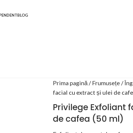
EPENDENT
BLOG
Prima pagină
Frumusețe
Îng
facial cu extract și ulei de caf
Privilege Exfoliant f
de cafea (50 ml)