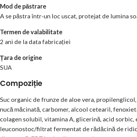
Mod de păstrare
A se păstra într-un loc uscat, protejat de lumina s
Termen de valabilitate
2 ani de la data fabricației
Țara de origine
SUA
Compoziție
Suc organic de frunze de aloe vera, propilenglicol,
nucă măcinată, carbomer, alcool cetearil, fenoxietan
colagen solubil, vitamina A, glicerină, acid sorbic,
leuconostoc/filtrat fermentat de rădăcină de ridi