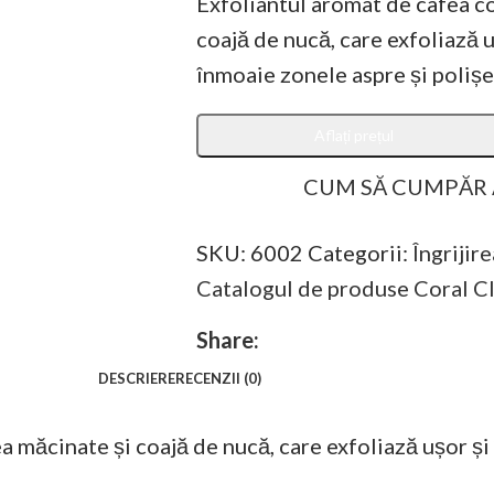
Exfoliantul aromat de cafea c
coajă de nucă, care exfoliază 
înmoaie zonele aspre și polișe
Aflați prețul
CUM SĂ CUMPĂR
SKU:
6002
Categorii:
Îngrijire
Catalogul de produse Coral C
Share:
DESCRIERE
RECENZII (0)
a măcinate și coajă de nucă, care exfoliază ușor ș