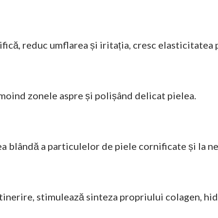
că, reduc umflarea și iritația, cresc elasticitatea p
moind zonele aspre și polișând delicat pielea.
a blândă a particulelor de piele cornificate și la ne
inerire, stimulează sinteza propriului colagen, hid