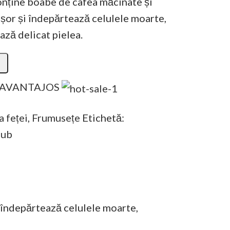
onține boabe de cafea măcinate și
ușor și îndepărtează celulele moarte,
ază delicat pielea.
 AVANTAJOS
a feței
,
Frumusețe
Etichetă:
lub
i îndepărtează celulele moarte,