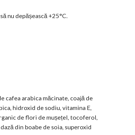
re să nu depășească +25°C.
 de cafea arabica măcinate, coajă de
bica, hidroxid de sodiu, vitamina E,
rganic de flori de mușețel, tocoferol,
idază din boabe de soia, superoxid