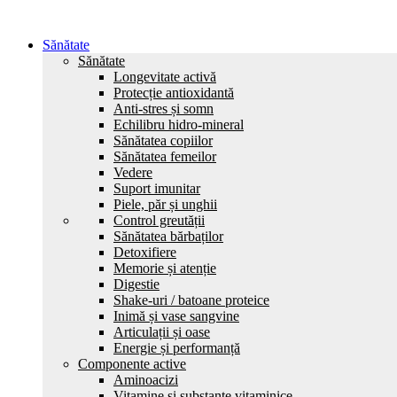
Sănătate
Sănătate
Longevitate activă
Protecție antioxidantă
Anti-stres și somn
Echilibru hidro-mineral
Sănătatea copiilor
Sănătatea femeilor
Vedere
Suport imunitar
Piele, păr și unghii
Control greutății
Sănătatea bărbaților
Detoxifiere
Memorie și atenție
Digestie
Shake-uri / batoane proteice
Inimă și vase sangvine
Articulații și oase
Energie și performanță
Componente active
Aminoacizi
Vitamine și substanțe vitaminice