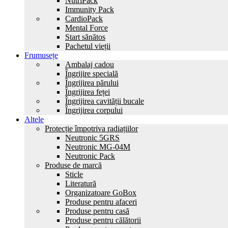
NutriPack
Immunity Pack
CardioPack
Mental Force
Start sănătos
Pachetul vieții
Frumusețe
Ambalaj cadou
Îngrijire specială
Îngrijirea părului
Îngrijirea feței
Îngrijirea cavității bucale
Îngrijirea corpului
Altele
Protecție împotriva radiațiilor
Neutronic 5GRS
Neutronic MG-04M
Neutronic Pack
Produse de marcă
Sticle
Literatură
Organizatoare GoBox
Produse pentru afaceri
Produse pentru casă
Produse pentru călătorii