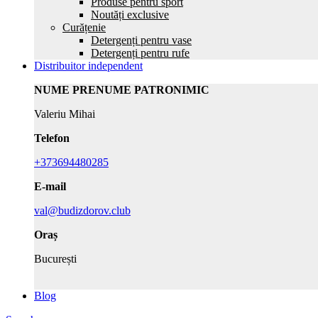
Produse pentru sport
Noutăți exclusive
Curățenie
Detergenți pentru vase
Detergenți pentru rufe
Distribuitor independent
NUME PRENUME PATRONIMIC
Valeriu Mihai
Telefon
+373694480285
E-mail
val@budizdorov.club
Oraș
București
Blog