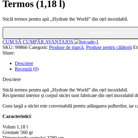
Termos (1,18 l)
Sticlă termos pentru apă „Hydrate the World” din oțel inoxidabil.
Aflați prețul
CUM SĂ CUMPĂR AVANTAJOS
SKU:
99866
Categorii:
Produse de marcă
,
Produse pentru călătorii
Et
Share:
Descriere
Recenzii (0)
Descriere
Sticlă termos pentru apă „Hydrate the World” din oțel inoxidabil.
Recipientul interior și corpul sticlei sunt fabricate din oțel inoxidabil
Gura largă a sticlei este convenabilă pentru adăugarea pulberilor, iar c
Caracteristici
:
Volum 1,18 l
Greutate 560 gr
Dimensiunile corpului 27*9 cm