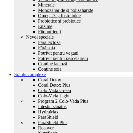
Minerale
Monozaharide și polizaharide
Omega-3 și fosfolipide
Probiotice și prebiotice
Enzime
Fitonutrienți
Nevoi speciale
Fără lactoză
Fără soia
Potrivit pentru vegani
Potrivit pentru pescetarieni
Conține lactoză
Conține soia
Soluții complexe
Coral Detox
Coral Detox Plus
Colo-Vada Green
Colo-Vada Light
Program 2 Colo-Vada Plus
Intestin sănătos
HydrаMax
ParaShield
ParaShield Plus
Recover