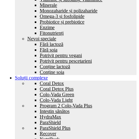
Minerale
Monozaharide și polizaharide
Omega-3 și fosfolipide
Probiotice și prebiotice
Enzime
Fitonutrienți
Nevoi speciale
Fără lactoză
Fără soia
Potrivit pentru vegani
Potrivit pentru pescetarieni
Conține lactoză
Conține soia
Soluții complexe
Coral Detox
Coral Detox Plus
Colo-Vada Green
Colo-Vada Light
Program 2 Colo-Vada Plus
Intestin sănătos
HydrаMax
ParaShield
ParaShield Plus
Recover