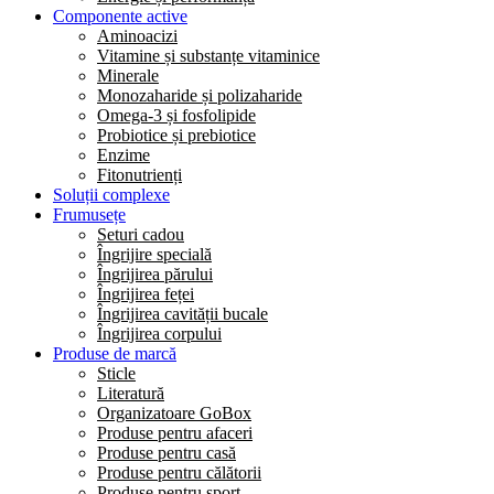
Componente active
Aminoacizi
Vitamine și substanțe vitaminice
Minerale
Monozaharide și polizaharide
Omega-3 și fosfolipide
Probiotice și prebiotice
Enzime
Fitonutrienți
Soluții complexe
Frumusețe
Seturi cadou
Îngrijire specială
Îngrijirea părului
Îngrijirea feței
Îngrijirea cavității bucale
Îngrijirea corpului
Produse de marcă
Sticle
Literatură
Organizatoare GoBox
Produse pentru afaceri
Produse pentru casă
Produse pentru călătorii
Produse pentru sport