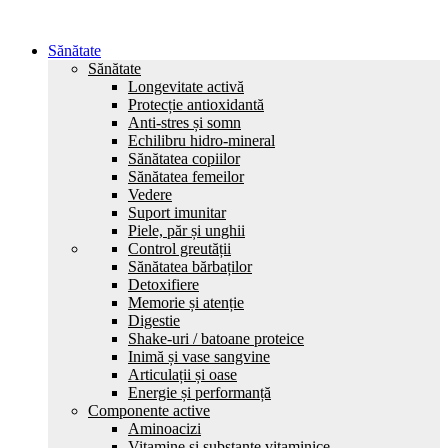
Sănătate
Sănătate
Longevitate activă
Protecție antioxidantă
Anti-stres și somn
Echilibru hidro-mineral
Sănătatea copiilor
Sănătatea femeilor
Vedere
Suport imunitar
Piele, păr și unghii
Control greutății
Sănătatea bărbaților
Detoxifiere
Memorie și atenție
Digestie
Shake-uri / batoane proteice
Inimă și vase sangvine
Articulații și oase
Energie și performanță
Componente active
Aminoacizi
Vitamine și substanțe vitaminice