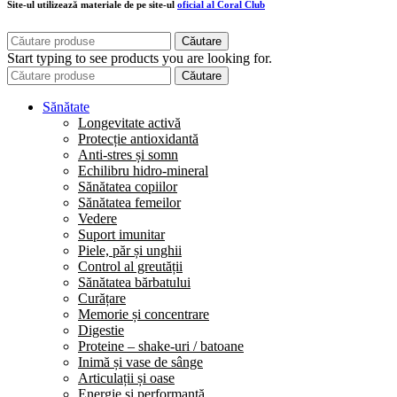
Site-ul utilizează materiale de pe site-ul
oficial al Coral Club
Căutare
Start typing to see products you are looking for.
Căutare
Sănătate
Longevitate activă
Protecție antioxidantă
Anti-stres și somn
Echilibru hidro-mineral
Sănătatea copiilor
Sănătatea femeilor
Vedere
Suport imunitar
Piele, păr și unghii
Control al greutății
Sănătatea bărbatului
Curățare
Memorie și concentrare
Digestie
Proteine – shake-uri / batoane
Inimă și vase de sânge
Articulații și oase
Energie și performanță