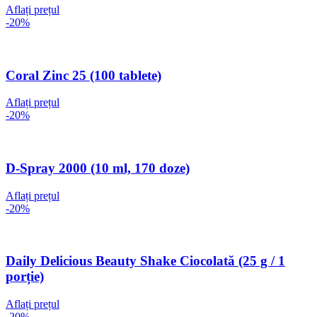
Aflați prețul
-20%
Coral Zinc 25 (100 tablete)
Aflați prețul
-20%
D-Spray 2000 (10 ml, 170 doze)
Aflați prețul
-20%
Daily Delicious Beauty Shake Ciocolată (25 g / 1
porție)
Aflați prețul
-20%