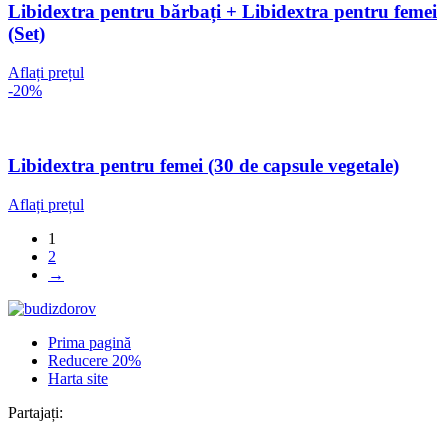
Libidextra pentru bărbați + Libidextra pentru femei
(Set)
Aflați prețul
-20%
Libidextra pentru femei (30 de capsule vegetale)
Aflați prețul
1
2
→
Prima pagină
Reducere 20%
Harta site
Partajați: