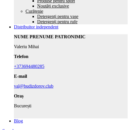
Produse pentru sport
Noutăți exclusive
Curățenie
Detergenți pentru vase
Detergenți pentru rufe
Distribuitor independent
NUME PRENUME PATRONIMIC
Valeriu Mihai
Telefon
+373694480285
E-mail
val@budizdorov.club
Oraș
București
Blog