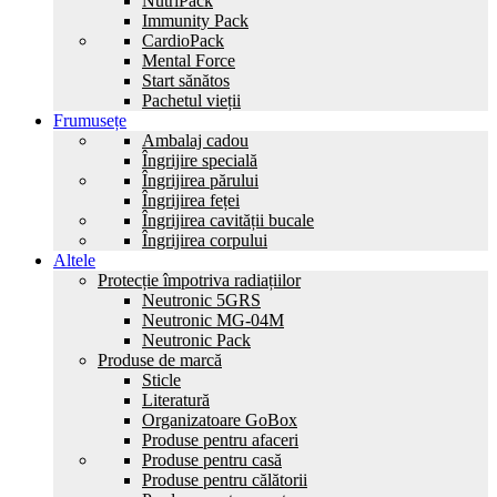
NutriPack
Immunity Pack
CardioPack
Mental Force
Start sănătos
Pachetul vieții
Frumusețe
Ambalaj cadou
Îngrijire specială
Îngrijirea părului
Îngrijirea feței
Îngrijirea cavității bucale
Îngrijirea corpului
Altele
Protecție împotriva radiațiilor
Neutronic 5GRS
Neutronic MG-04M
Neutronic Pack
Produse de marcă
Sticle
Literatură
Organizatoare GoBox
Produse pentru afaceri
Produse pentru casă
Produse pentru călătorii