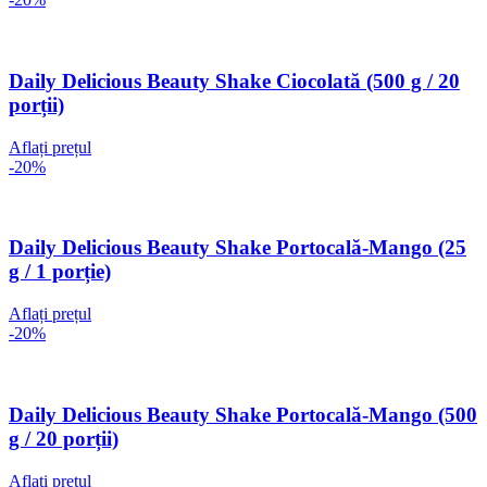
Daily Delicious Beauty Shake Ciocolată (500 g / 20
porții)
Aflați prețul
-20%
Daily Delicious Beauty Shake Portocală-Mango (25
g / 1 porție)
Aflați prețul
-20%
Daily Delicious Beauty Shake Portocală-Mango (500
g / 20 porții)
Aflați prețul