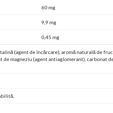
60 mg
9,9 mg
0,45 mg
alină (agent de încărcare), aromă naturală de fruct
arat de magneziu (agent antiaglomerant), carbonat d
bilită.