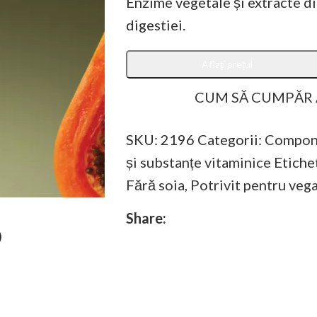
Enzime vegetale și extracte di
digestiei.
Aflați prețul
CUM SĂ CUMPĂR
SKU:
2196
Categorii:
Compone
și substanțe vitaminice
Etiche
Fără soia
,
Potrivit pentru veg
Share: