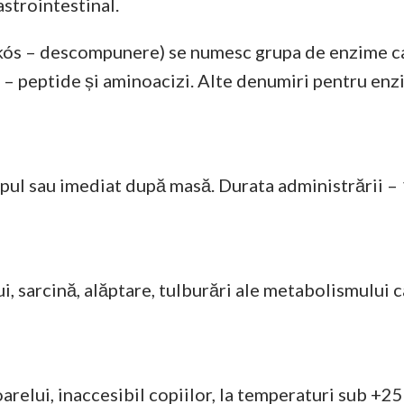
astrointestinal.
lytikós – descompunere) se numesc grupa de enzime c
 peptide și aminoacizi. Alte denumiri pentru enzi
mpul sau imediat după masă. Durata administrării – 
, sarcină, alăptare, tulburări ale metabolismului 
soarelui, inaccesibil copiilor, la temperaturi sub +2