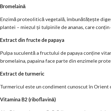
Bromelaină
Enzimă proteolitică vegetală, îmbunătățește digest
plantei – miezul și tulpinile de ananas, care conț
Extract din fructe de papaya
Pulpa suculentă a fructului de papaya conține vita
bromelaina, papaina face parte din enzimele proteo
Extract de turmeric
Turmericul este un condiment cunoscut în Orient c
Vitamina B2 (riboflavină)