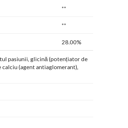
**
**
28.00%
ul pasiunii, glicină (potențiator de
e calciu (agent antiaglomerant),