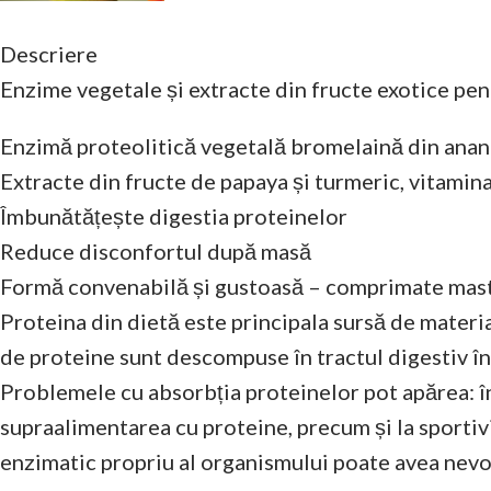
Descriere
Enzime vegetale și extracte din fructe exotice pent
Enzimă proteolitică vegetală bromelaină din anan
Extracte din fructe de papaya și turmeric, vitamin
Îmbunătățește digestia proteinelor
Reduce disconfortul după masă
Formă convenabilă și gustoasă – comprimate mast
Proteina din dietă este principala sursă de materi
de proteine sunt descompuse în tractul digestiv în
Problemele cu absorbția proteinelor pot apărea: în c
supraalimentarea cu proteine, precum și la sportivi,
enzimatic propriu al organismului poate avea nevoi