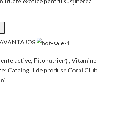
n fructe exotice pentru susținerea
 AVANTAJOS
nte active
,
Fitonutrienți
,
Vitamine
te:
Catalogul de produse Coral Club
,
ani