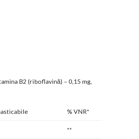
tamina B2 (riboflavină) – 0,15 mg,
asticabile
% VNR*
**