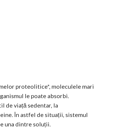
melor proteolitice*, moleculele mari
rganismul le poate absorbi.
il de viață sedentar, la
ne. În astfel de situații, sistemul
 una dintre soluții.