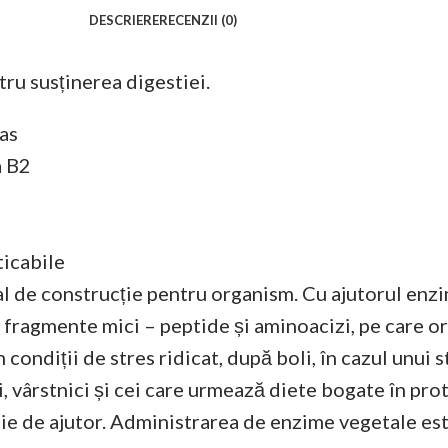
DESCRIERE
RECENZII (0)
ru susținerea digestiei.
as
a B2
icabile
al de construcție pentru organism. Cu ajutorul enzi
 fragmente mici – peptide și aminoacizi, pe care o
ondiții de stres ridicat, după boli, în cazul unui st
 vârstnici și cei care urmează diete bogate în protei
e de ajutor. Administrarea de enzime vegetale este