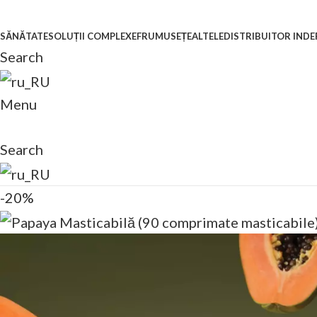
SĂNĂTATE
SOLUȚII COMPLEXE
FRUMUSEȚE
ALTELE
DISTRIBUITOR IND
Search
Menu
Search
-20%