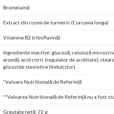
Bromelaină
Extract din rizom de turmeric (Curcuma longa)
Vitamina B2 (riboflavină)
Ingrediente inactive: glucoză, celuloză microcrist
aromă), acid citric (regulator de aciditate), ste
glicozide steviolice (îndulcitor).
*Valoare Nutrițională de Referință
**Valoarea Nutrițională de Referință nu a fost sta
Greutate netă: 72 g