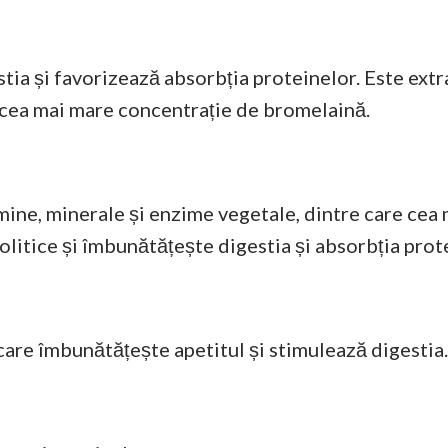
ia și favorizează absorbția proteinelor. Este extr
in cea mai mare concentrație de bromelaină.
mine, minerale și enzime vegetale, dintre care cea 
litice și îmbunătățește digestia și absorbția prot
are îmbunătățește apetitul și stimulează digestia.